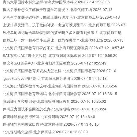
青岛大学国际本科怎么样-青岛大学国际本科
2026-07-14 15:28:06
报名后家长怎么了解孩子课堂学习情况？-北京优师工场
2026-07-13
18:49:30
艺考生文化课基础很差，能跟上课程进度吗？-北京优师工场
2026-07-13
18:48:57
上课排课灵活吗，孩子校内补课、出游可以调课吗？-北京优师工场
2026-07-
13 18:48:36
甄橙单词速记适合基础特别差的孩子吗？多久能看到效果？-北京优师工场
2026-07-13 18:48:18
优师工场一对一和外面小班课比，优势在哪里？-北京优师工场
2026-07-13
18:48:02
北京海归湾国际教育口碑好不好-北京海归湾国际教育
2026-07-12 10:57:46
SAT考试和ACT哪个更容易 -北京海归湾国际教育
2026-07-12 10:56:20
建议考SAT还是ACT -北京海归湾国际教育
2026-07-12 10:55:49
北京海归湾国际教育师资实力怎么样-北京海归湾国际教育
2026-07-10
17:45:58
igcse和alevel的区别-北京海归湾国际教育
2026-07-10 17:15:18
北京海归湾国际教育怎么样-北京海归湾国际教育
2026-07-10 16:36:56
北京海归湾国际教育靠谱吗-北京海归湾国际教育
2026-07-10 16:36:15
雅思哪个学校培训好-北京海归湾国际教育
2026-07-10 16:35:02
保研压力面试不会回答怎么办-北京保研喵
2026-07-10 13:53:24
保研辅导有必要报班吗-北京保研喵
2026-07-10 13:46:40
保研辅导机构哪家口碑好-北京保研喵
2026-07-10 13:46:15
北京保研喵怎么样-北京保研喵
2026-07-10 13:38:39