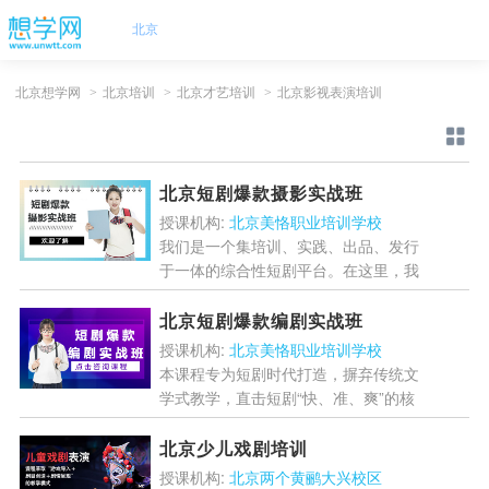
北京
北京想学网
>
北京培训
>
北京才艺培训
>
北京影视表演培训
北京短剧爆款摄影实战班
授课机构:
北京美恪职业培训学校
我们是一个集培训、实践、出品、发行
于一体的综合性短剧平台。在这里，我
们不仅传授技艺，更致力于打造未来的
明星与行业精英，专业的系统培训:开
北京短剧爆款编剧实战班
设短剧演员、导演、编剧、...
[详情]
授课机构:
北京美恪职业培训学校
本课程专为短剧时代打造，摒弃传统文
学式教学，直击短剧“快、准、爽”的核
心需求。我们致力于在 培养能直接创
造商业价值的实战型编剧。学员不仅学
北京少儿戏剧培训
习编剧技巧，更将系统掌...
[详情]
授课机构:
北京两个黄鹂大兴校区