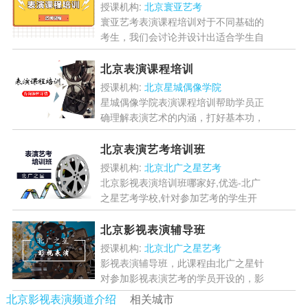
授课机构:
北京寰亚艺考
寰亚艺考表演课程培训对于不同基础的
考生，我们会讨论并设计出适合学生自
己的教学方案，并为考生量身制定考试
的作品，做到“因材施教”，从而轻松应
北京表演课程培训
对校考。...
[详情]
授课机构:
北京星城偶像学院
星城偶像学院表演课程培训帮助学员正
确理解表演艺术的内涵，打好基本功，
挖掘表演艺术方面的潜能，培养专业演
员的基本素质。...
[详情]
北京表演艺考培训班
授课机构:
北京北广之星艺考
北京影视表演培训班哪家好,优选-北广
之星艺考学校,针对参加艺考的学生开
设的北京表演艺考培训班,由师资教学,
通过专业系统化教学,掌握考试流程与
北京影视表演辅导班
技巧,提高学生表...
[详情]
授课机构:
北京北广之星艺考
影视表演辅导班，此课程由北广之星针
对参加影视表演艺考的学员开设的，影
视表演课程特邀国内表演专业教学指
北京影视表演频道介绍
相关城市