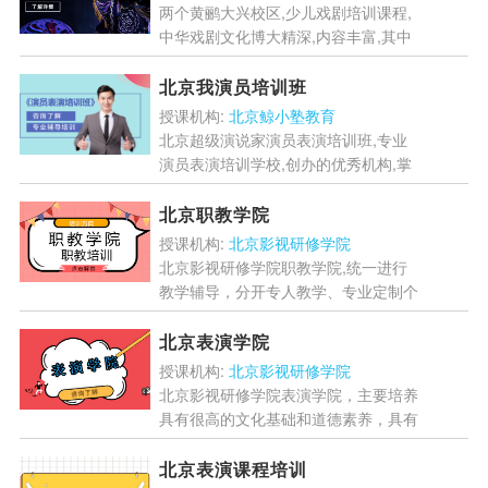
两个黄鹂大兴校区,少儿戏剧培训课程,
中华戏剧文化博大精深,内容丰富,其中
具有代表性有川剧,黄梅戏,豫剧,当然还
有国之精粹京剧,多种戏剧种类,对于孩
北京我演员培训班
子们来说可以有...
[详情]
授课机构:
北京鲸小塾教育
北京超级演说家演员表演培训班,专业
演员表演培训学校,创办的优秀机构,掌
握剧组动态,老师,个性化教学让你学得
更快,学得更好,想要了解详情,快来咨询
北京职教学院
吧!...
[详情]
授课机构:
北京影视研修学院
北京影视研修学院职教学院,统一进行
教学辅导，分开专人教学、专业定制个
人学习方案、因材施教，专业教师团队
进行辅导，对我们的成绩有效的提高，
北京表演学院
想要了解详情，欢迎前来咨...
[详情]
授课机构:
北京影视研修学院
北京影视研修学院表演学院，主要培养
具有很高的文化基础和道德素养，具有
良好的职业道德和创新能力，想要了解
详情的，快来咨询了解吧!...
[详情]
北京表演课程培训