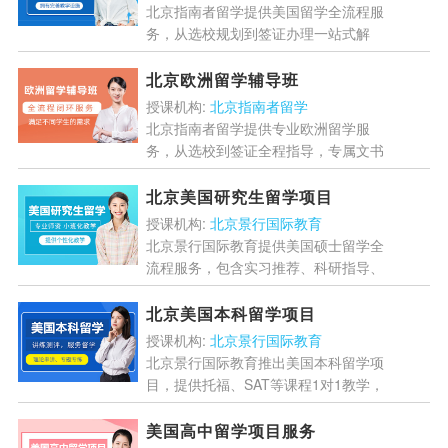
北京指南者留学提供美国留学全流程服
务，从选校规划到签证办理一站式解
决。专业团队申请方案，300+导师助
力文书润色，AI智能选校提升成功率，
北京欧洲留学辅导班
背景提升项...
[详情]
授课机构:
北京指南者留学
北京指南者留学提供专业欧洲留学服
务，从选校到签证全程指导，专属文书
+面试辅导+全额退款保障，助你轻松
实现留学梦想！...
[详情]
北京美国研究生留学项目
授课机构:
北京景行国际教育
北京景行国际教育提供美国硕士留学全
流程服务，包含实习推荐、科研指导、
商学院申请等特色项目。精品小班授
课，全英文教学环境，外籍专家一对一
北京美国本科留学项目
辅导，助力学员圆梦美国优秀...
[详情]
授课机构:
北京景行国际教育
北京景行国际教育推出美国本科留学项
目，提供托福、SAT等课程1对1教学，
专业团队全程指导，助你圆梦美国高
校！...
[详情]
美国高中留学项目服务