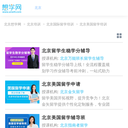
北京
北京想学网
>
北京培训
>
北京国际留学培训
>
北京美国留学培训
北京留学生稳学分辅导
授课机构:
北京万能班长留学生辅导
留学生稳学分辅导上线！全流程覆盖规
划学习作业辅导考前冲刺，一站式助力
轻松提分稳成绩。...
[详情]
北京美国留学申请
授课机构:
北京金矢留学
留学美国开拓视野，提升竞争力！北京
金矢留学提供个性化定制服务，专业团
队全程指导申请流程，助你圆梦常青
藤。美国教育质量全球领先，学分制灵
北京美国留学辅导班
活，多元文化体验，职业...
[详情]
授课机构:
北京指南者留学