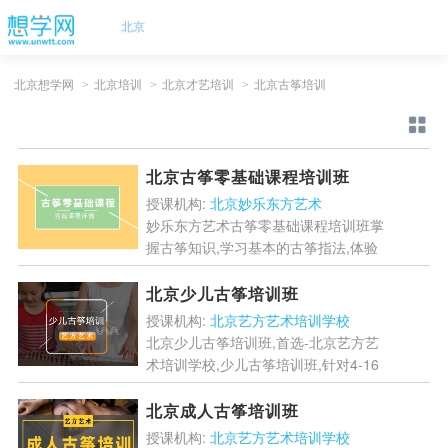
北京
北京想学网
>
北京培训
>
北京才艺培训
>
北京古筝培训
北京古筝零基础课程培训班
授课机构:
北京妙乐东方艺术
妙乐东方艺术古筝零基础课程培训班掌
握古筝知识,学习基本的古筝指法,体验
音乐的魅力。...
[详情]
北京少儿古筝培训班
授课机构:
北京艺方艺术培训学校
北京少儿古筝培训班,首选-北京艺方艺
术培训学校,少儿古筝培训班,针对4-16
岁的学员,一对一教学辅导,为学员量身
制定古筝教学课程,基础教学出发到高
北京成人古筝培训班
级水平,手型指...
[详情]
授课机构:
北京艺方艺术培训学校