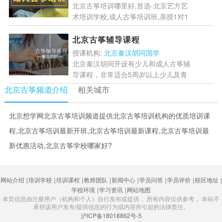
北京古筝培训哪里好,首选-北京艺方艺
术培训学校,成人古筝培训班,亲授1对1
指导初学者必备教程,少走弯路,教学内
容通俗易懂,轻松入门,零基础即可学习
北京古筝辅导课程
古筝,现在...
[详情]
授课机构:
北京秦汉胡同国学
北京秦汉胡同开设有少儿和成人古筝辅
导课程，非常适合5周岁以上少儿及青
少年、成人古筝爱好者，课程由北京秦
北京古筝频道介绍
相关城市
汉胡同专业古筝教学辅导，采用小班制
教学，快速帮助学员掌...
[详情]
北京想学网北京古筝培训频道提供北京古筝培训机构的优质培训课
程,北京古筝培训最新开班,北京古筝培训最新课程,北京古筝培训最
新优惠活动,北京古筝学校哪家好?
网站介绍
|
培训学校
|
培训课程
|
教师团队
|
新闻中心
|
学员问答
|
学员评价
|
校区地址
|
学校环境
|
学习资讯
|
网站地图
本页信息由注册用户（机构和个人）自行发布或提供， 所有内容仅供参考， 本站不
承担该用户发布/提供信息的行为或内容所引起的法律责任。
沪ICP备18018862号-5