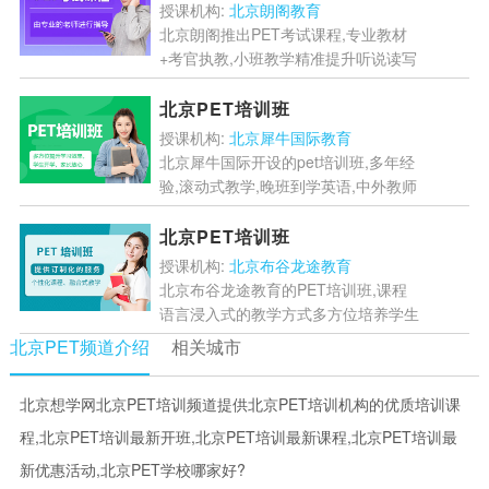
学,适合不同基础学员。...
[详情]
授课机构:
北京朗阁教育
北京朗阁推出PET考试课程,专业教材
+考官执教,小班教学精准提升听说读写
能力,签约效果,助力3-7年级学员轻松通
关剑桥英语考试...
[详情]
北京PET培训班
授课机构:
北京犀牛国际教育
北京犀牛国际开设的pet培训班,多年经
验,滚动式教学,晚班到学英语,中外教师
资,小班授课,开班时间短,线上线下双倍
课时,小语种课程详情点击咨询,随到随
北京PET培训班
学,pet...
[详情]
授课机构:
北京布谷龙途教育
北京布谷龙途教育的PET培训班,课程
语言浸入式的教学方式多方位培养学生
的实践能力,深谙英语学习逻辑的课程
北京PET频道介绍
相关城市
设计,以较高学习效率冲刺目标分数,课
程现在火热报名中....
[详情]
北京想学网北京PET培训频道提供北京PET培训机构的优质培训课
程,北京PET培训最新开班,北京PET培训最新课程,北京PET培训最
新优惠活动,北京PET学校哪家好?