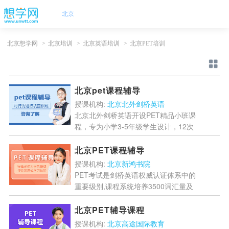
北京
北京想学网
>
北京培训
>
北京英语培训
>
北京PET培训
北京pet课程辅导
授课机构:
北京北外剑桥英语
北京北外剑桥英语开设PET精品小班课
程，专为小学3-5年级学生设计，12次
课系统提升英语能力，帮助掌握3500
词汇，达到高考水平，顺利通过PET考
北京PET课程辅导
试。...
[详情]
授课机构:
北京新鸿书院
PET考试是剑桥英语权威认证体系中的
重要级别,课程系统培养3500词汇量及
听说读写能力,适合小学高年级学生和
KET进阶学员,提供专业测试、个性化
北京PET辅导课程
辅导和全程跟踪服...
[详情]
授课机构:
北京高途国际教育