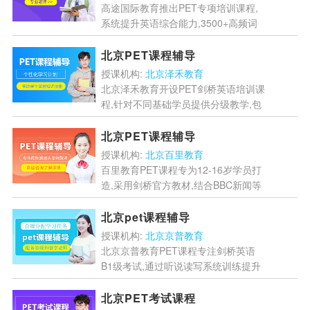
高途国际教育推出PET专项培训课程,
系统提升英语综合能力,3500+高频词
汇+语法强化,中外教联合授课,3-6个月
高效备考,助力学员顺利通过剑桥英语
北京PET课程辅导
PET考试...
[详情]
授课机构:
北京泽禾教育
北京泽禾教育开设PET剑桥英语培训课
程,针对不同基础学员提供分级教学,包
含预备和冲刺阶段,全面提升听说读写
能力。课程采用剑桥官方教材,专业师
北京PET课程辅导
资团队授课,帮助学员...
[详情]
授课机构:
北京百里教育
百里教育PET课程专为12-16岁学员打
造,采用剑桥官方教材,结合BBC新闻等
真实语料,通过分级教学、高频模考和
场景化训练,全面提升听说读写能力。
北京pet课程辅导
课程特色包括三...
[详情]
授课机构:
北京京普教育
北京京普教育PET课程专注剑桥英语
B1级考试,通过听说读写系统训练提升
综合能力。课程采用分层教学、真题实
战、双师互动模式,融入生活化场景教
北京PET考试课程