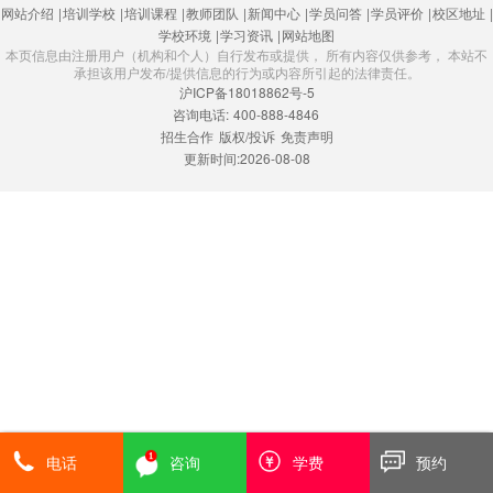
网站介绍
|
培训学校
|
培训课程
|
教师团队
|
新闻中心
|
学员问答
|
学员评价
|
校区地址
|
学校环境
|
学习资讯
|
网站地图
本页信息由注册用户（机构和个人）自行发布或提供， 所有内容仅供参考， 本站不
承担该用户发布/提供信息的行为或内容所引起的法律责任。
沪ICP备18018862号-5
咨询电话:
400-888-4846
招生合作
版权/投诉
免责声明
更新时间:2026-08-08
电话
咨询
学费
预约