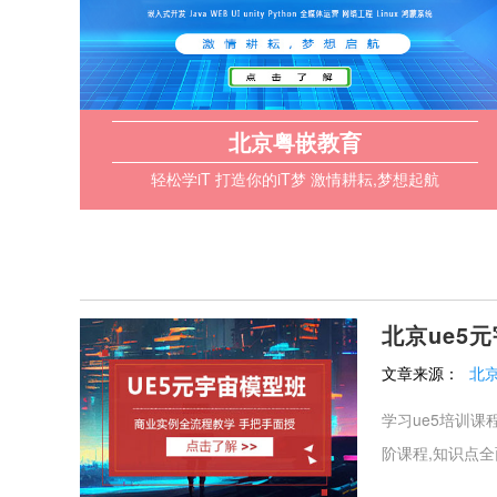
北京粤嵌教育
轻松学iT 打造你的iT梦 激情耕耘,梦想起航
北京ue5
文章来源：
北
学习ue5培训课
阶课程,知识点全面