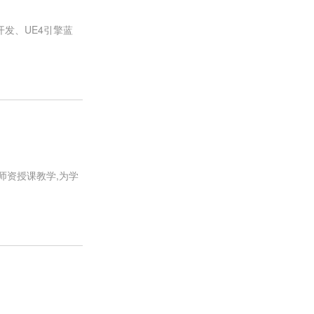
R开发、UE4引擎蓝
师资授课教学,为学