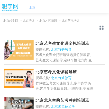
北京
北京想学网
>
北京培训
>
北京才艺培训
>
北京艺考培训
北京艺考生文化课全托培训班
授课机构:
北京竹笋教育
艺考文化课全托班培训选择竹笋教育,
艺考生文化课辅导,定制个性化方案,互
动式艺考生文化课辅导,专属学习方案,
随约随学,课程内容丰富...
[详情]
北京艺考文化课辅导班
授课机构:
北京竹笋教育
竹笋教艺考文化课辅导班,多年办学历
史,艺考生文化课集训,小班授课,专属班
主任带队,艺术考试文化课辅导,夯实基
础+讲透考点+备考规划,不让文化课拖
北京北京空乘艺考冲刺培训班
后腿,冲刺目标学...
[详情]
授课机构:
北京国艺苑艺考