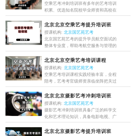
空乘艺考冲刺培训班有多年的艺考培训
积累、优选知名院校毕业师资和高校在
职导师莅临指导，及时了解各院校每届
招考的变化及要求，针对性的对报考学
北京北京空乘艺考提升培训班
生定制考学规划。让考生轻...
[详情]
授课机构:
北京国艺苑艺考
北京国艺苑艺考的提升学员航空面试的
整体专业度，帮助考航空服务与管理的
学生找到自身不足，提高学生的应试能
力。课程采取一对多小班教学，由具有
北京北京空乘艺考培训课程
多年一线经验飞行和教学经...
[详情]
授课机构:
北京国艺苑艺考
空乘艺考培训课程实践经验丰富，全程
陪考，艺考考官级师资亲临坐阵把关过
线！课程老师累计数十名以上，专业实
践经验丰富，为了学员艺考过线率，老
北京北京摄影艺考冲刺培训班
师课后严格督学，课上...
[详情]
授课机构:
北京国艺苑艺考
摄影艺考冲刺培训班具备广泛的科学文
化和艺术理论知识，具备电影电视、广
告、图片摄影摄像.能在电影厂、电视
制作部门、广告宣传部门、音像出版部
北京北京摄影艺考提升培训班