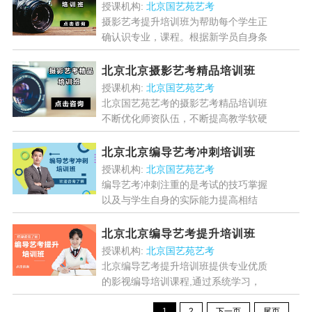
门从事摄影艺术创作、教学...
[详情]
授课机构:
北京国艺苑艺考
摄影艺考提升培训班为帮助每个学生正
确认识专业，课程。根据新学员自身条
件、专业水平、文化课成绩、意向报考
院校等因素，进行综合考量测评，为学
北京北京摄影艺考精品培训班
员量身制定一套系...
[详情]
授课机构:
北京国艺苑艺考
北京国艺苑艺考的摄影艺考精品培训班
不断优化师资队伍，不断提高教学软硬
件质量，科学课程安排，优化学员报
考；采用小班化教学，培训通过专业考
北京北京编导艺考冲刺培训班
试优越。现在火热报名中。...
[详情]
授课机构:
北京国艺苑艺考
编导艺考冲刺注重的是考试的技巧掌握
以及与学生自身的实际能力提高相结
合；因材施教，注重考试技巧与理论的
融会贯通，同时了解和研究各个高校选
北京北京编导艺考提升培训班
拔人才的标准与原则，不断地...
[详情]
授课机构:
北京国艺苑艺考
北京编导艺考提升培训班提供专业优质
的影视编导培训课程,通过系统学习，
学习计划，充分挖掘自身潜能，提升优
1
2
下一页
尾页