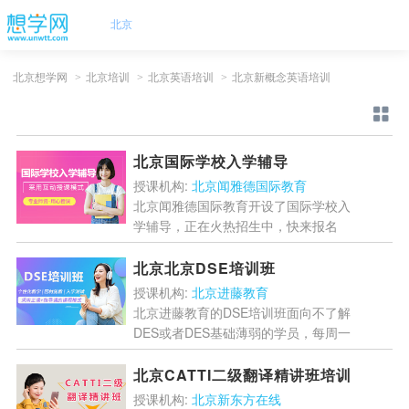
北京
北京想学网
>
北京培训
>
北京英语培训
>
北京新概念英语培训
北京国际学校入学辅导
授课机构:
北京闻雅德国际教育
北京闻雅德国际教育开设了国际学校入
学辅导，正在火热招生中，快来报名
吧！...
[详情]
北京北京DSE培训班
授课机构:
北京进藤教育
北京进藤教育的DSE培训班面向不了解
DES或者DES基础薄弱的学员，每周一
次的升学指导课程，内容涵盖国外文
化，历史，国外高校及专业情况，以及
北京CATTI二级翻译精讲班培训
标化考试内容等。让每...
[详情]
授课机构:
北京新东方在线