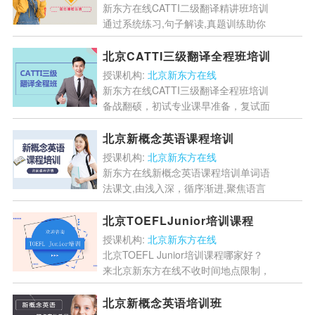
新东方在线CATTI二级翻译精讲班培训
通过系统练习,句子解读,真题训练助你
通过考试。...
[详情]
北京CATTI三级翻译全程班培训
授课机构:
北京新东方在线
新东方在线CATTI三级翻译全程班培训
备战翻硕，初试专业课早准备，复试面
谈锦上添花,帮助学生提升自己,在未来
可以有更好的竞争力。 ...
[详情]
北京新概念英语课程培训
授课机构:
北京新东方在线
新东方在线新概念英语课程培训单词语
法课文,由浅入深，循序渐进,聚焦语言
应用力,培养说话高情商! ...
[详情]
北京TOEFLJunior培训课程
授课机构:
北京新东方在线
北京TOEFL Junior培训课程哪家好？
来北京新东方在线不收时间地点限制，
带孩子快速学习TOEFL Junior课程...
[详情]
北京新概念英语培训班