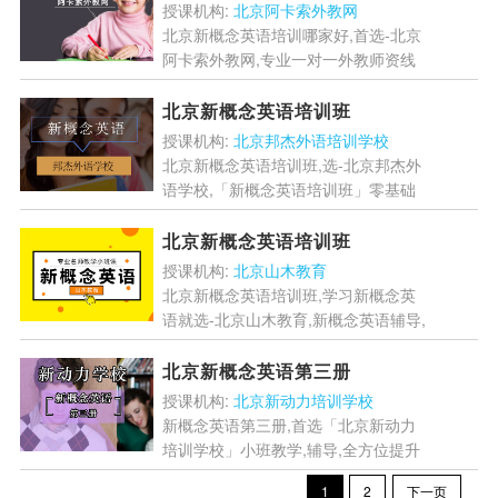
授课机构:
北京阿卡索外教网
北京新概念英语培训哪家好,首选-北京
阿卡索外教网,专业一对一外教师资线
上授课,北京新概念英语培训,教学内容
由浅到深,由简到繁,循序渐进,帮助学生
北京新概念英语培训班
掌握学习方法,提...
[详情]
授课机构:
北京邦杰外语培训学校
北京新概念英语培训班,选-北京邦杰外
语学校,「新概念英语培训班」零基础
教学出发,坚持教学质量,严格学生管理,
专业精讲,短时间帮助学员掌握更多的
北京新概念英语培训班
英语基础知识,...
[详情]
授课机构:
北京山木教育
北京新概念英语培训班,学习新概念英
语就选-北京山木教育,新概念英语辅导,
精品小班授课,辅导多年授课经验,学习
测评,提分方案,快速提神学员新概念英
北京新概念英语第三册
语水...
[详情]
授课机构:
北京新动力培训学校
新概念英语第三册,首选「北京新动力
培训学校」小班教学,辅导,全方位提升
学员英语听/说/读/写/翻译等综合能力
1
2
下一页