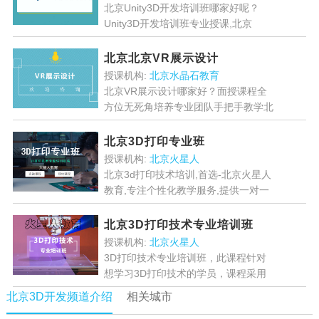
北京Unity3D开发培训班哪家好呢？
Unity3D开发培训班专业授课,北京
Unity3D开发培训班优选-北京完美动
力...
[详情]
北京北京VR展示设计
授课机构:
北京水晶石教育
北京VR展示设计哪家好？面授课程全
方位无死角培养专业团队手把手教学北
京VR展示设计优选-水晶石教育...
[详
情]
北京3D打印专业班
授课机构:
北京火星人
北京3d打印技术培训,首选-北京火星人
教育,专注个性化教学服务,提供一对一
3d打印技术班,专业手把手教学,理论
+实操,帮助学生在短时间内完全掌握3d
北京3D打印技术专业培训班
打印技术...
[详情]
授课机构:
北京火星人
3D打印技术专业培训班，此课程针对
想学习3D打印技术的学员，课程采用
火星人专门聘请的3D打印专业老师教
北京3D开发频道介绍
相关城市
学服务，以3D打印所使用的软件和模