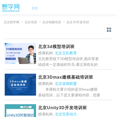
北京
北京想学网
>
北京培训
>
北京电脑培训
>
北京3D开发培训
北京3d模型培训班
授课机构:
北京王氏教育
王氏教育线下3D模型培训班,面向零基
础或有一定基础的学员,通过系统化的
教学设置,全程辅导教学,使学员能独立
掌握完整制作场景建模,3D建模,3D模
北京3Dmax建模基础培训班
型,角色建模技巧...
[详情]
授课机构:
北京游戏联盟
本课程主要介绍的是3Dmax建模
基础培训，以下是主要课程内容，想要
学习的学员可以在线咨询我们课程老师
哦。...
[详情]
北京Unity3D开发培训班
授课机构:
北京完美动力