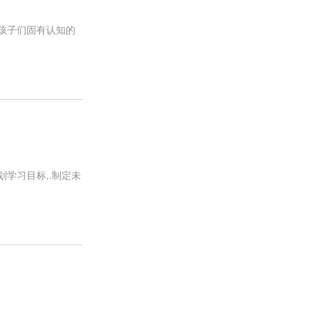
覆孩子们固有认知的
划学习目标,.制定未